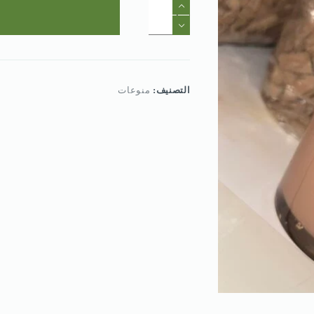
كمية
مسك
فانيلا
جوكلت
التصنيف:
منوعات