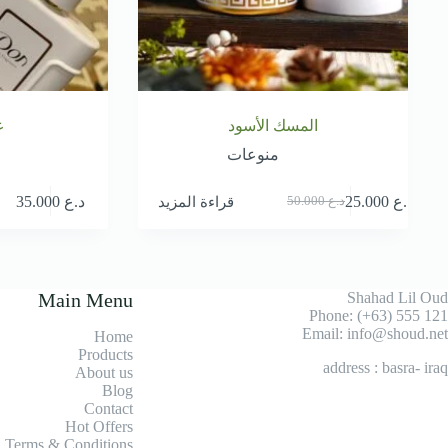
المسك الأسود
ع
منوعات
قراءة المزيد
د.ع
25.000
د.ع
35.000
د.ع
50.000
السعر
السعر
الحالي
الأصلي
هو:
هو:
د.ع 50.000.
د.ع 25.000.
Main Menu
Shahad Lil Oud
Phone: (+63) 555 121
Email: info@shoud.net
Home
Products
address : basra- iraq
About us
Blog
Contact
Hot Offers
Terms & Conditions