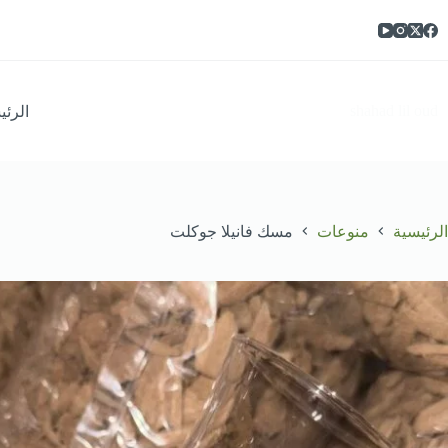
لتجاوز
لى
لمحتوى
shahad lil oud
الرئي
الرئيسية
منوعات
مسك فانيلا جوكلت