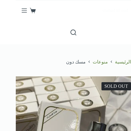
لتجاوز
لى
shahad lil oud
عربة
لمحتوى
التسوق
الرئيسية
منوعات
مسك دون
SOLD OUT