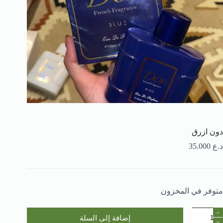
دون ازرق
د.ع
35.000
متوفر في المخزون
مية
إضافة إلى السلة
ون