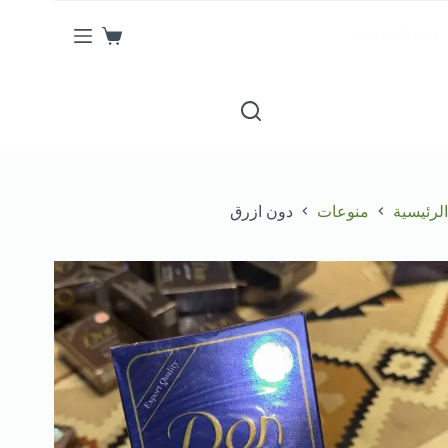
لتجاوز
لى
shahad lil oud
عربة
لمحتوى
التسوق
الرئيسية
منوعات
دون ازرق