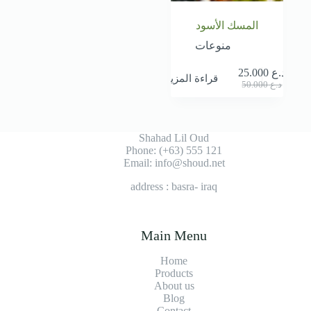
المسك الأسود
منوعات
د.ع
25.000
قراءة المزيد
السعر
السعر
د.ع
50.000
الحالي
الأصلي
هو:
هو:
د.ع 50.000.
د.ع 25.000.
Shahad Lil Oud
Phone: (+63) 555 121
Email: info@shoud.net
address : basra- iraq
Main Menu
Home
Products
About us
Blog
Contact